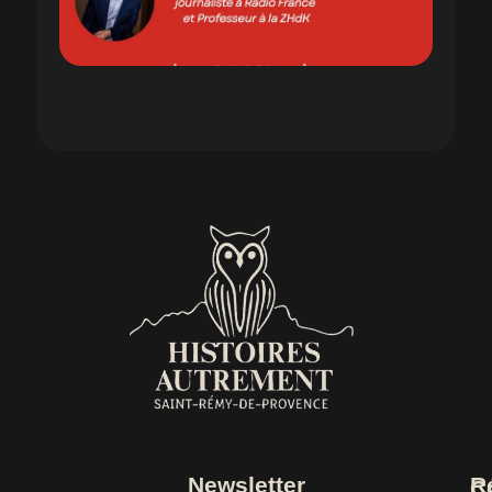
Newsletter
R
C